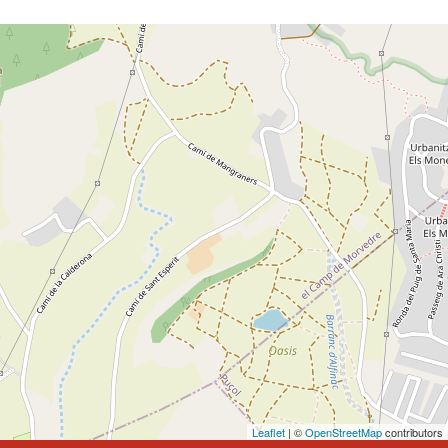
Leaflet
| ©
OpenStreetMap
contributors