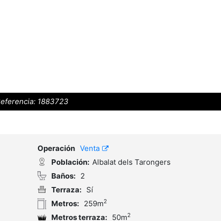
eferencia:
1883723
Operación
Venta
Población:
Albalat dels Tarongers
Baños:
2
Terraza:
Sí
2
Metros:
259m
2
Metros terraza:
50m