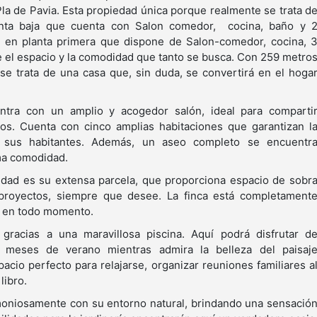
Pla de Pavia. Esta propiedad única porque realmente se trata d
anta baja que cuenta con Salon comedor, cocina, baño y 
a en planta primera que dispone de Salon-comedor, cocina, 
ce el espacio y la comodidad que tanto se busca. Con 259 metro
se trata de una casa que, sin duda, se convertirá en el hoga
entra con un amplio y acogedor salón, ideal para comparti
s. Cuenta con cinco amplias habitaciones que garantizan l
sus habitantes. Además, un aseo completo se encuentr
ma comodidad.
edad es su extensa parcela, que proporciona espacio de sobr
 proyectos, siempre que desee. La finca está completament
d en todo momento.
 gracias a una maravillosa piscina. Aquí podrá disfrutar d
s meses de verano mientras admira la belleza del paisaj
acio perfecto para relajarse, organizar reuniones familiares a
libro.
moniosamente con su entorno natural, brindando una sensació