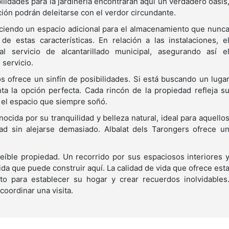
lidades para la jardinería encontrarán aquí un verdadero oasis
ión podrán deleitarse con el verdor circundante.
eciendo un espacio adicional para el almacenamiento que nunc
e estas características. En relación a las instalaciones, e
 servicio de alcantarillado municipal, asegurando así e
servicio.
s ofrece un sinfín de posibilidades. Si está buscando un luga
ta la opción perfecta. Cada rincón de la propiedad refleja s
n el espacio que siempre soñó.
nocida por su tranquilidad y belleza natural, ideal para aquello
ad sin alejarse demasiado. Albalat dels Tarongers ofrece u
reíble propiedad. Un recorrido por sus espaciosos interiores 
vida que puede construir aquí. La calidad de vida que ofrece est
cto para establecer su hogar y crear recuerdos inolvidables
oordinar una visita.