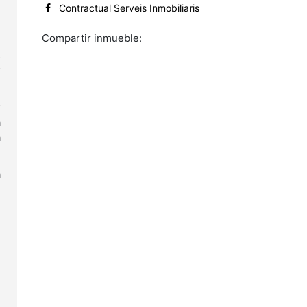
Contractual Serveis Inmobiliaris
e
2
Compartir inmueble:
3
s
r
r
a
a
a
e
e
e
l
n