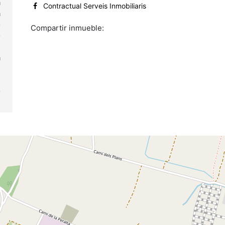
a
Contractual Serveis Inmobiliaris
a
o
Compartir inmueble:
o
e
a
e
s
o