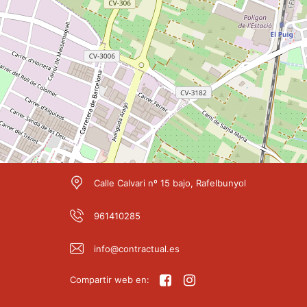
Calle Calvari nº 15 bajo, Rafelbunyol
961410285
info@contractual.es
Compartir web en: