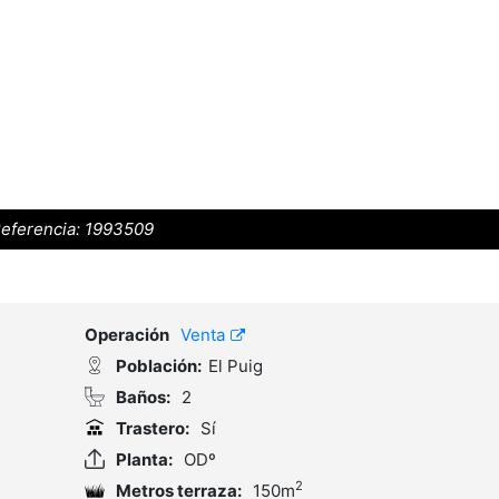
eferencia:
1993509
Operación
Venta
Población:
El Puig
Baños:
2
Trastero:
Sí
Planta:
ODº
2
Metros terraza:
150m