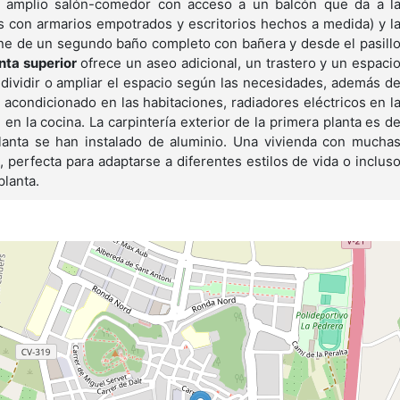
un amplio salón-comedor con acceso a un balcón que da a l
as con armarios empotrados y escritorios hechos a medida) y l
ne de un segundo baño completo con bañera y desde el pasill
nta superior
ofrece un aseo adicional, un trastero y un espaci
dividir o ampliar el espacio según las necesidades, además d
e acondicionado en las habitaciones, radiadores eléctricos en l
en la cocina. La carpintería exterior de la primera planta es d
lanta se han instalado de aluminio. Una vivienda con mucha
 perfecta para adaptarse a diferentes estilos de vida o inclus
planta.